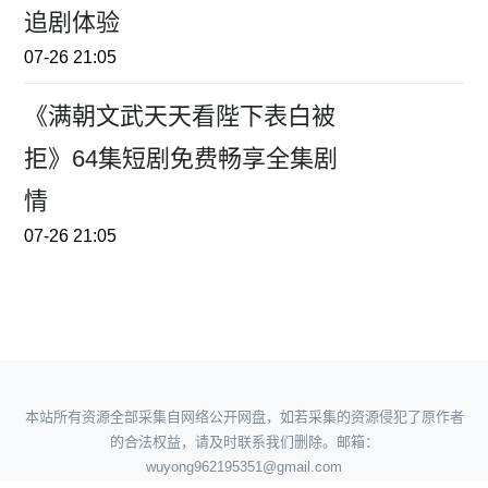
追剧体验
07-26 21:05
《满朝文武天天看陛下表白被
拒》64集短剧免费畅享全集剧
情
07-26 21:05
本站所有资源全部采集自网络公开网盘，如若采集的资源侵犯了原作者
的合法权益，请及时联系我们删除。邮箱：
wuyong962195351@gmail.com