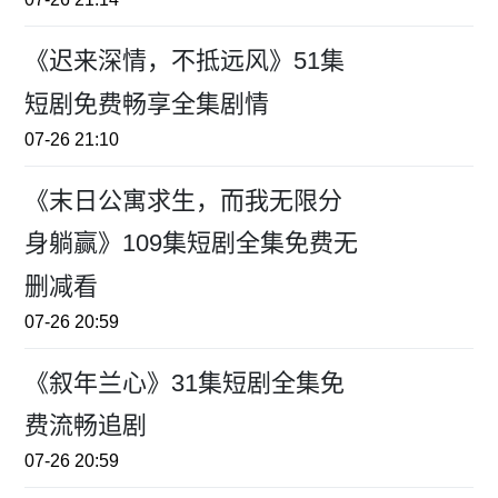
《迟来深情，不抵远风》51集
短剧免费畅享全集剧情
07-26 21:10
《末日公寓求生，而我无限分
身躺赢》109集短剧全集免费无
删减看
07-26 20:59
《叙年兰心》31集短剧全集免
费流畅追剧
07-26 20:59