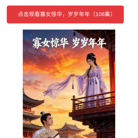
点击观看寡女惊华，岁岁年年（106集）