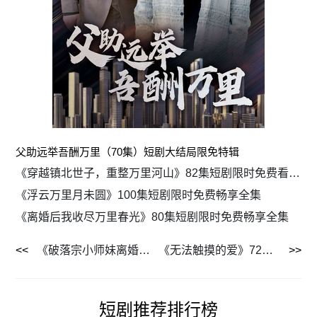
父助远举吾酬万里（70集）短剧大结局限免特辑
《穿越镇北世子，重整万里河山》82集短剧限时免费看全集
《浮云万里月未圆》100集短剧限时免费畅享全集
《离婚后我收尽万里春光》80集短剧限时免费畅享全集
《破落宗小师妹离婚后惊艳全球》78集短剧，全集剧情任你免费看
《无法触摸的爱》72集短剧独家全集限时放送
短剧推荐排行榜