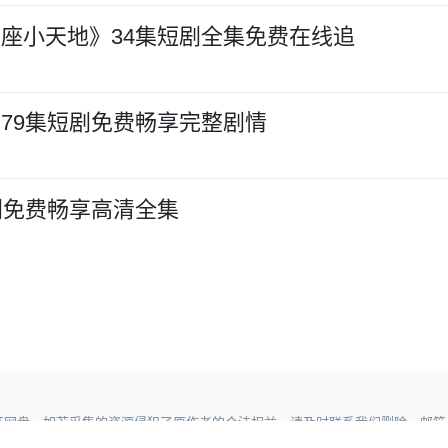
座小天地》34集短剧全集免费在线追
79集短剧免费畅享完整剧情
剧免费畅享高清全集
，如若采集的资源侵犯了原作者的合法权益，请及时联系我们删除。邮箱：wuyong9
360地图
|
神马地图