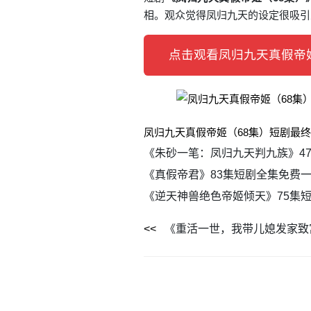
相。观众觉得凤归九天的设定很吸引
点击观看凤归九天真假帝姬
凤归九天真假帝姬（68集）短剧最
《朱砂一笔：凤归九天判九族》4
《真假帝君》83集短剧全集免费
《逆天神兽绝色帝姬倾天》75集
《重活一世，我带儿媳发家致