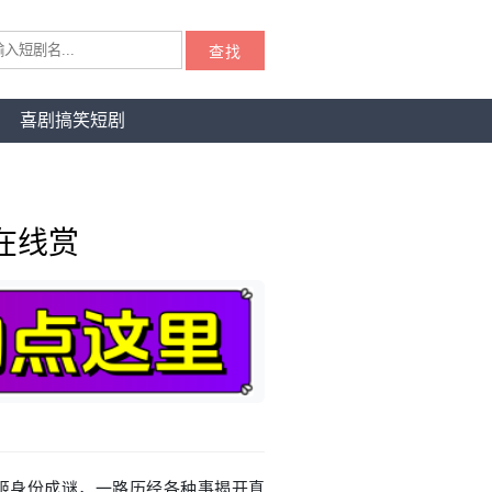
查找
喜剧搞笑短剧
在线赏
姬身份成谜，一路历经各种事揭开真