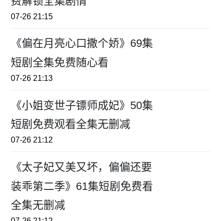
费解锁全集剧情
07-26 21:15
《偏在月亮心口撒个娇》69集
短剧全集免费随心看
07-26 21:13
《小姐变世子镖师成妃》50集
短剧免费观看全集无删减
07-26 21:12
《太子妃又美又坏，偏偏还要
装乖第二季》61集短剧免费看
全集无删减
07-26 21:12