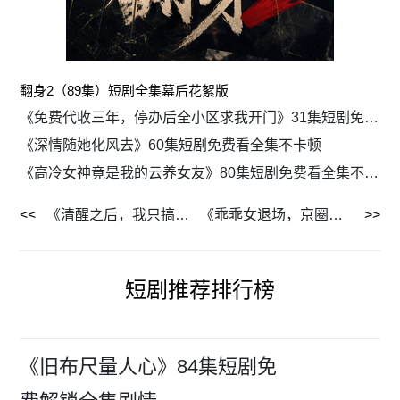
翻身2（89集）短剧全集幕后花絮版
《免费代收三年，停办后全小区求我开门》31集短剧免费看全集不卡顿
《深情随她化风去》60集短剧免费看全集不卡顿
《高冷女神竟是我的云养女友》80集短剧免费看全集不卡顿
《清醒之后，我只搞钱》71集短剧免费解锁全集看
《乖乖女退场，京圈浪子怎么眼红了AI真人版》85集短剧全集免费流畅追剧
短剧推荐排行榜
《旧布尺量人心》84集短剧免