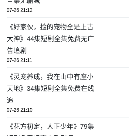
全集无删减
07-26 21:12
《好家伙，捡的宠物全是上古
大神》44集短剧全集免费无广
告追剧
07-26 21:11
《灵宠养成，我在山中有座小
天地》34集短剧全集免费在线
追
07-26 21:10
《花方初定，人正少年》79集