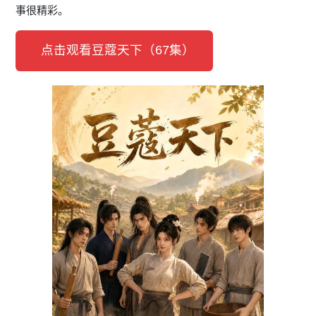
事很精彩。
点击观看豆蔻天下（67集）