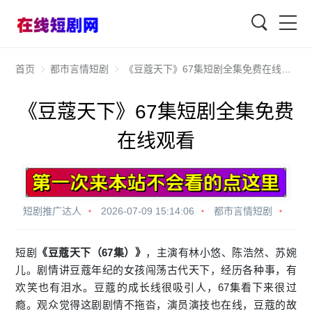
查找
首页
都市言情短剧
《豆蔻天下》67集短剧全集免费在线观看
《豆蔻天下》67集短剧全集免费
在线观看
短剧推广达人
2026-07-09 15:14:06
都市言情短剧
短剧
《豆蔻天下（67集）》
，主演有林小悠、陈浩然、苏婉
儿。剧情讲豆蔻年纪的女孩闯荡古代天下，经历各种事，有
欢笑也有泪水。豆蔻的成长线很吸引人，67集看下来很过
瘾。观众觉得这剧剧情不拖沓，演员演技也在线，豆蔻的故