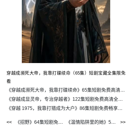
穿越成濒死大帝，我靠打碟续命（65集）短剧宝藏全集限免
看
《穿越成濒死大帝，我靠打碟续命》65集短剧免费高清全集追剧
《穿越成显灵帝，专治穿越者》122集短剧免费高清全集追剧
《穿越 1975，我靠打猎成为大户》86集短剧免费畅享全集剧情
《招野》64集短剧免费在线看完整版
《温情陷阱里的她》55集短剧全集免费流畅播放