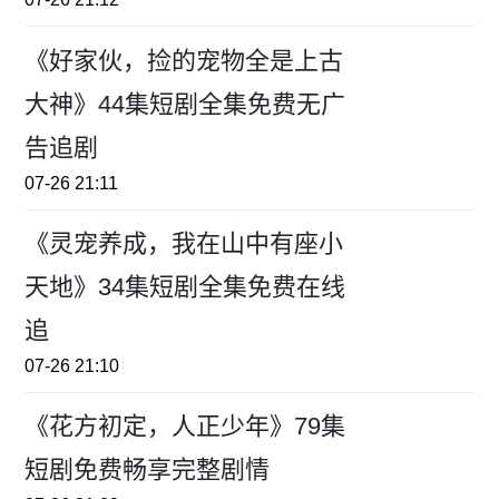
《好家伙，捡的宠物全是上古
大神》44集短剧全集免费无广
告追剧
07-26 21:11
《灵宠养成，我在山中有座小
天地》34集短剧全集免费在线
追
07-26 21:10
《花方初定，人正少年》79集
短剧免费畅享完整剧情