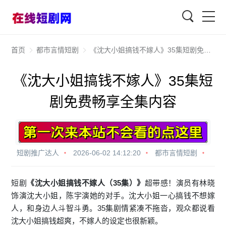
查找
首页
都市言情短剧
《沈大小姐搞钱不嫁人》35集短剧免费畅享全集内容
《沈大小姐搞钱不嫁人》35集短
剧免费畅享全集内容
短剧推广达人
2026-06-02 14:12:20
都市言情短剧
短剧
《沈大小姐搞钱不嫁人（35集）》
超带感！演员有林晓
饰演沈大小姐，陈宇演她的对手。沈大小姐一心搞钱不想嫁
人，和身边人斗智斗勇。35集剧情紧凑不拖沓，观众都说看
沈大小姐搞钱超爽，不嫁人的设定也很新颖。