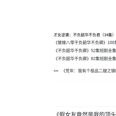
才女逆袭：不负韶华不负君（34集
《替嫁八零不负韶华不负卿》10
《不负韶华不负卿》52集短剧全
《不负韶华不负卿》82集短剧全
《假女友竟然是我的顶头