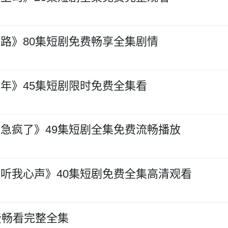
路》80集短剧免费畅享全集剧情
年》45集短剧限时免费全集看
急疯了》49集短剧全集免费流畅播放
听我心声》40集短剧免费全集高清观看
费畅看完整全集