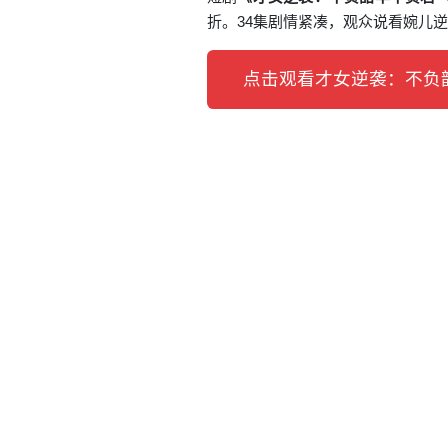
折。34集剧情紧凑，观众说看婉儿
点击观看才女逆袭：不负韶