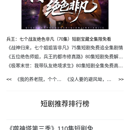
兵王：七个战友绝色非凡（70集）短剧宝藏全集限免看
《战神归来，七个姐姐皆非凡》75集短剧免费追全集剧情
《五位绝色师姐，兵王的都市修真路》80集短剧免费解锁全集剧情
《极寒末世：我带队友绝境求生》80集短剧全集免费高清看
《我的养老院，个个是大佬》70集短剧限时免费畅享全集
《没人要的避风坳，成了全村的救命岛》56集短剧免费全集在线追
短剧推荐排行榜
《噬神塔第三季》110集短剧免