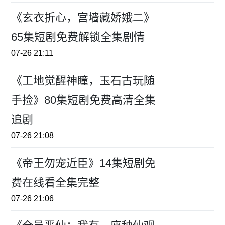
《玄衣折心，宫墙藏娇娥二》
65集短剧免费解锁全集剧情
07-26 21:11
《工地觉醒神瞳，玉石古玩随
手捡》80集短剧免费高清全集
追剧
07-26 21:08
《帝王勿宠近臣》14集短剧免
费在线看全集完整
07-26 21:06