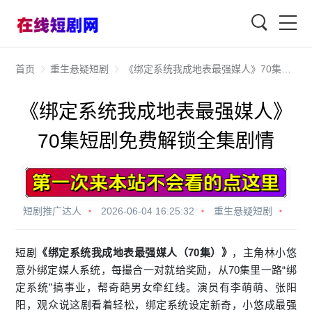
查找
首页
重生悬疑短剧
《绑定系统我成地表最强媒人》70集短剧免费解锁全集剧情
《绑定系统我成地表最强媒人》
70集短剧免费解锁全集剧情
短剧推广达人
2026-06-04 16:25:32
重生悬疑短剧
短剧
《绑定系统我成地表最强媒人（70集）》
，主角林小悠
意外绑定媒人系统，每撮合一对就给奖励，从70集里一路“绑
定系统”搞事业，帮奇葩男女牵红线。演员有李萌萌、张阳
阳，观众说这剧看着轻松，绑定系统设定新奇，小悠成最强