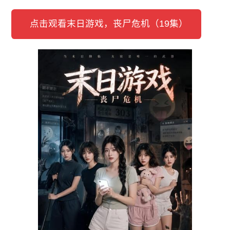
点击观看末日游戏，丧尸危机（19集）