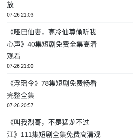
放
07-26 21:03
《哑巴仙妻，高冷仙尊偷听我
心声》40集短剧免费全集高清
观看
07-26 21:00
《浮瑶令》78集短剧免费畅看
完整全集
07-26 20:57
《叫我烈哥，不是猛龙不过
江》111集短剧全集免费高清观