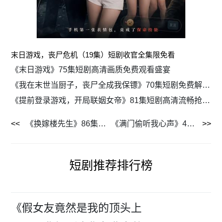
末日游戏，丧尸危机（19集）短剧收官全集限免看
《末日游戏》75集短剧高清画质免费观看盛宴
《我在末世当厨子，丧尸全成我保镖》70集短剧免费解锁全集剧情
《提前登录游戏，开局联姻女帝》81集短剧高清流畅抢先追
《换嫁楼先生》86集短剧限时免费畅享全集
《满门偷听我心声》42集短剧全集免费抢先看
短剧推荐排行榜
《假女友竟然是我的顶头上