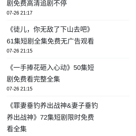
剧免费高清追剧不停
07-26 21:17
《徒儿，你无敌了下山去吧》
61集短剧全集免费无广告观看
07-26 21:15
《一手捧花砸入心动》50集短
剧免费看完整全集
07-26 21:15
《罪妻垂钓养出战神&妻子垂钓
养出战神》72集短剧限时免费
看全集