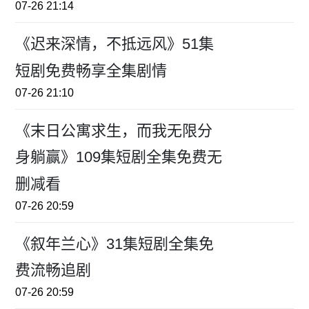
07-26 21:14
《迟来深情，不抵远风》51集
短剧免费畅享全集剧情
07-26 21:10
《末日公寓求生，而我无限分
身躺赢》109集短剧全集免费无
删减看
07-26 20:59
《叙年兰心》31集短剧全集免
费流畅追剧
07-26 20:59