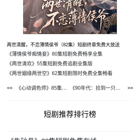
两世清醒，不恋薄情侯爷（82集）短剧终章免费大放送
《薄情侯爷痴情妾》80集短剧免费畅享全集
《两世清欢》55集短剧免费追剧全集版
《两世姻缘两世空》62集短剧限时免费全集畅看
《心动调色师》85集短剧高清全集免费看
《90年代：捡到一只招财猫》54集短剧全集免费高清观看
短剧推荐排行榜