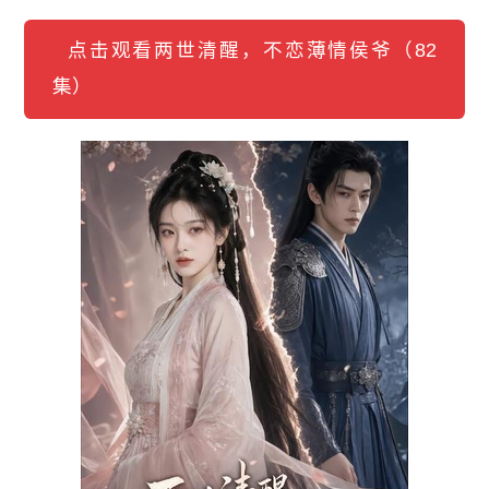
点击观看两世清醒，不恋薄情侯爷（82
集）