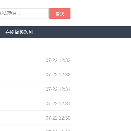
查找
喜剧搞笑短剧
07-22 12:32
07-22 12:32
07-22 12:31
07-22 12:31
07-22 12:30