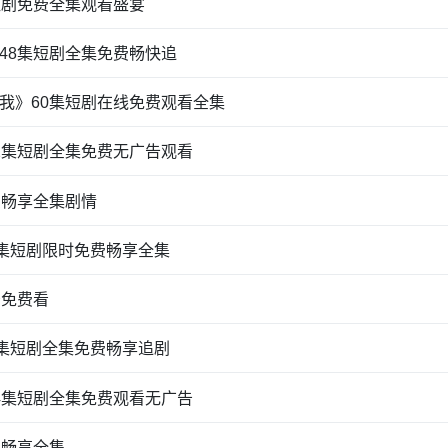
短剧免费全集观看盛宴
48集短剧全集免费畅快追
我》60集短剧在线免费观看全集
2集短剧全集免费无广告观看
费畅享全集剧情
0集短剧限时免费畅享全集
告免费看
0集短剧全集免费畅享追剧
4集短剧全集免费观看无广告
费畅享全集