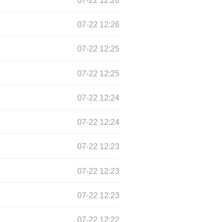
07-22 12:26
07-22 12:26
07-22 12:25
07-22 12:25
07-22 12:24
07-22 12:24
07-22 12:23
07-22 12:23
07-22 12:23
07-22 12:22