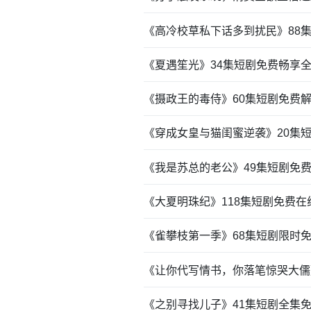
《高冷校草私下话多到扰民》88
《夏遇笙光》34集短剧免费畅享
《摄政王的毒侍》60集短剧免费
《穿成女皇与猫闺蜜逆袭》20集
《我是苏总的老公》49集短剧免
《大夏明珠纪》118集短剧免费在
《雀攀枝第一季》68集短剧限时
《让你代写情书，你落笔惊哭大儒
《之别寻找儿子》41集短剧全集